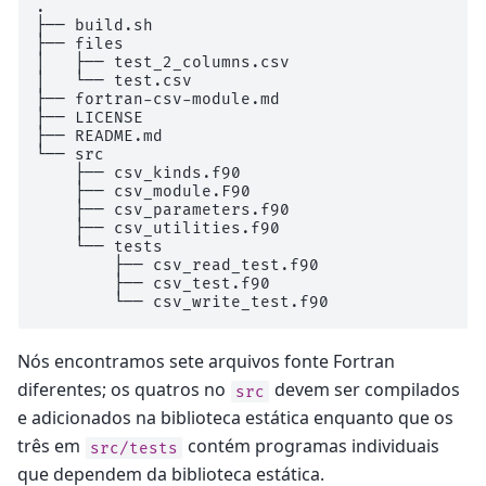
.

├── build.sh

├── files

│   ├── test_2_columns.csv

│   └── test.csv

├── fortran-csv-module.md

├── LICENSE

├── README.md

└── src

    ├── csv_kinds.f90

    ├── csv_module.F90

    ├── csv_parameters.f90

    ├── csv_utilities.f90

    └── tests

        ├── csv_read_test.f90

        ├── csv_test.f90

Nós encontramos sete arquivos fonte Fortran
diferentes; os quatros no
devem ser compilados
src
e adicionados na biblioteca estática enquanto que os
três em
contém programas individuais
src/tests
que dependem da biblioteca estática.