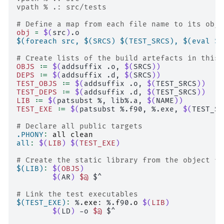
vpath % .: src/tests
# Define a map from each file name to its obje
obj
=
$(
src
)
$(foreach src, $(SRCS) $(TEST_SRCS), $(eval $(
# Create lists of the build artefacts in this 
OBJS
:=
$(
addsuffix
.o,
$(
SRCS
))
DEPS
:=
$(
addsuffix
.d,
$(
SRCS
))
TEST_OBJS
:=
$(
addsuffix
.o,
$(
TEST_SRCS
))
TEST_DEPS
:=
$(
addsuffix
.d,
$(
TEST_SRCS
))
LIB
:=
$(
patsubst
%,
lib%.a,
$(
NAME
))
TEST_EXE
:=
$(
patsubst
%.f90,
%.exe,
$(
TEST_SR
# Declare all public targets
.PHONY
:
all
clean
all
:
$(
LIB
)
$(
TEST_EXE
)
# Create the static library from the object fi
$(LIB)
:
$(
OBJS
)
$(
AR
)
$@
$^

# Link the test executables
$(TEST_EXE)
:
%.
exe
: %.
f
90.
o
$(
LIB
)
$(
LD
)
-o
$@
$^
