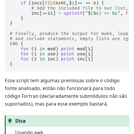
if
(
incc
[
FILENAME
,
$
2
]
++
==
0
)
{
# Add the included file to our list, t
inc
[
++
ii
]
=
sprintf
(
"$(%s) += %s"
,
FIL
}
}
# Finally, produce the output for make, loop o
# and include statements, empty lists are igno
END
{
for
(
i
in
mod
)
print
mod
[
i
]
for
(
i
in
use
)
print
use
[
i
]
for
(
i
in
inc
)
print
inc
[
i
]
}
Esse script tem algumas premissas sobre o código
fonte analisado, então não funcionará para todo
código Fortran (declaradamente submódulos não são
suportados), mas para esse exemplo bastará.
Dica
Usando awk