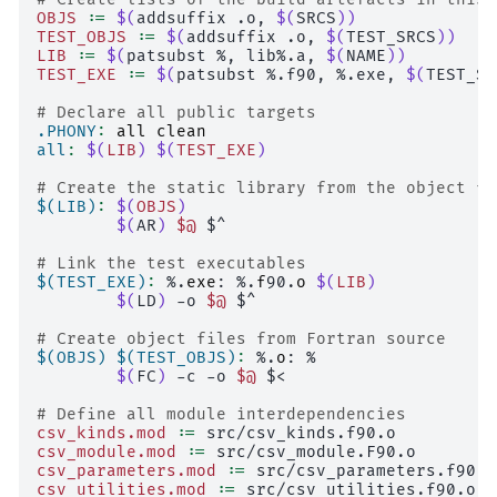
OBJS
:=
$(
addsuffix
.o,
$(
SRCS
))
TEST_OBJS
:=
$(
addsuffix
.o,
$(
TEST_SRCS
))
LIB
:=
$(
patsubst
%,
lib%.a,
$(
NAME
))
TEST_EXE
:=
$(
patsubst
%.f90,
%.exe,
$(
TEST_SR
# Declare all public targets
.PHONY
:
all
clean
all
:
$(
LIB
)
$(
TEST_EXE
)
# Create the static library from the object fi
$(LIB)
:
$(
OBJS
)
$(
AR
)
$@
$^

# Link the test executables
$(TEST_EXE)
:
%.
exe
: %.
f
90.
o
$(
LIB
)
$(
LD
)
-o
$@
$^

# Create object files from Fortran source
$(OBJS) $(TEST_OBJS)
:
%.
o
$(
FC
)
-c
-o
$@
$<

# Define all module interdependencies
csv_kinds.mod
:=
csv_module.mod
:=
csv_parameters.mod
:=
csv_utilities.mod
:=