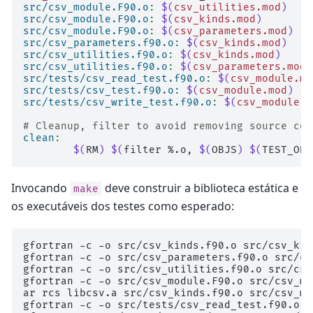
src/csv_module.F90.o
:
$(
csv_utilities.mod
)
src/csv_module.F90.o
:
$(
csv_kinds.mod
)
src/csv_module.F90.o
:
$(
csv_parameters.mod
)
src/csv_parameters.f90.o
:
$(
csv_kinds.mod
)
src/csv_utilities.f90.o
:
$(
csv_kinds.mod
)
src/csv_utilities.f90.o
:
$(
csv_parameters.mod
)
src/tests/csv_read_test.f90.o
:
$(
csv_module.mo
src/tests/csv_test.f90.o
:
$(
csv_module.mod
)
src/tests/csv_write_test.f90.o
:
$(
csv_module.m
# Cleanup, filter to avoid removing source cod
clean
:
$(
RM
)
$(
filter
%.o,
$(
OBJS
)
$(
TEST_OBJ
Invocando
deve construir a biblioteca estática e
make
os executáveis dos testes como esperado:
gfortran -c -o src/csv_kinds.f90.o src/csv_kin
gfortran -c -o src/csv_parameters.f90.o src/cs
gfortran -c -o src/csv_utilities.f90.o src/csv
gfortran -c -o src/csv_module.F90.o src/csv_mo
ar rcs libcsv.a src/csv_kinds.f90.o src/csv_mo
gfortran -c -o src/tests/csv_read_test.f90.o s