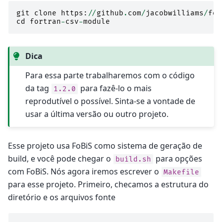
git
clone
https
:
//
github
.
com
/
jacobwilliams
/
for
cd
fortran
-
csv
-
module
Dica
Para essa parte trabalharemos com o código
da tag
para fazê-lo o mais
1.2.0
reprodutível o possível. Sinta-se a vontade de
usar a última versão ou outro projeto.
Esse projeto usa FoBiS como sistema de geração de
build, e você pode chegar o
para opções
build.sh
com FoBiS. Nós agora iremos escrever o
Makefile
para esse projeto. Primeiro, checamos a estrutura do
diretório e os arquivos fonte