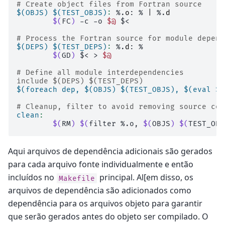
# Create object files from Fortran source
$(OBJS) $(TEST_OBJS)
:
%.
o
: % 
|
 %.
d
$(
FC
)
-c
-o
$@
$<

# Process the Fortran source for module depend
$(DEPS) $(TEST_DEPS)
:
%.
d
$(
GD
)
$<
>
$@
# Define all module interdependencies
include $(DEPS) $(TEST_DEPS)
$(foreach dep, $(OBJS) $(TEST_OBJS), $(eval $(
# Cleanup, filter to avoid removing source cod
clean
:
$(
RM
)
$(
filter
%.o,
$(
OBJS
)
$(
TEST_OBJ
Aqui arquivos de dependência adicionais são gerados
para cada arquivo fonte individualmente e então
incluídos no
principal. Al[em disso, os
Makefile
arquivos de dependência são adicionados como
dependência para os arquivos objeto para garantir
que serão gerados antes do objeto ser compilado. O