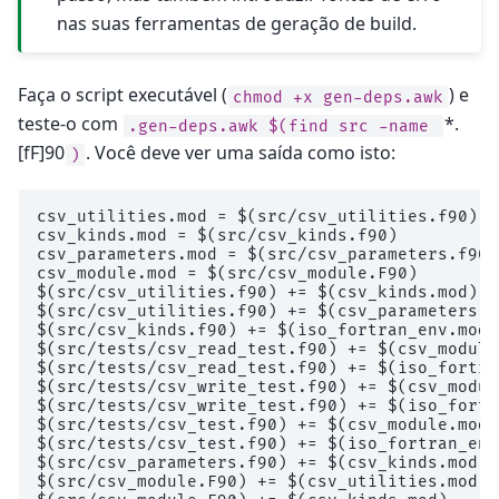
nas suas ferramentas de geração de build.
Faça o script executável (
) e
chmod
+x
gen-deps.awk
teste-o com
*.
.gen-deps.awk
$(find
src
-name
[fF]90
. Você deve ver uma saída como isto:
)
csv_utilities.mod = $(src/csv_utilities.f90)

csv_kinds.mod = $(src/csv_kinds.f90)

csv_parameters.mod = $(src/csv_parameters.f90)

csv_module.mod = $(src/csv_module.F90)

$(src/csv_utilities.f90) += $(csv_kinds.mod)

$(src/csv_utilities.f90) += $(csv_parameters.mo
$(src/csv_kinds.f90) += $(iso_fortran_env.mod)

$(src/tests/csv_read_test.f90) += $(csv_module.
$(src/tests/csv_read_test.f90) += $(iso_fortra
$(src/tests/csv_write_test.f90) += $(csv_modul
$(src/tests/csv_write_test.f90) += $(iso_fortr
$(src/tests/csv_test.f90) += $(csv_module.mod)

$(src/tests/csv_test.f90) += $(iso_fortran_env.
$(src/csv_parameters.f90) += $(csv_kinds.mod)

$(src/csv_module.F90) += $(csv_utilities.mod)
