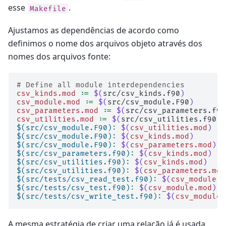
esse
.
Makefile
Ajustamos as dependências de acordo como
definimos o nome dos arquivos objeto através dos
nomes dos arquivos fonte:
# Define all module interdependencies
csv_kinds.mod
:=
$(
src/csv_kinds.f90
)
csv_module.mod
:=
$(
src/csv_module.F90
)
csv_parameters.mod
:=
$(
src/csv_parameters.f90
csv_utilities.mod
:=
$(
src/csv_utilities.f90
)
$(src/csv_module.F90)
:
$(
csv_utilities.mod
)
$(src/csv_module.F90)
:
$(
csv_kinds.mod
)
$(src/csv_module.F90)
:
$(
csv_parameters.mod
)
$(src/csv_parameters.f90)
:
$(
csv_kinds.mod
)
$(src/csv_utilities.f90)
:
$(
csv_kinds.mod
)
$(src/csv_utilities.f90)
:
$(
csv_parameters.mod
$(src/tests/csv_read_test.f90)
:
$(
csv_module.m
$(src/tests/csv_test.f90)
:
$(
csv_module.mod
)
$(src/tests/csv_write_test.f90)
:
$(
csv_module.
A mesma estratégia de criar uma relação já é usada