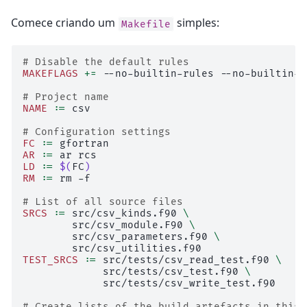
Comece criando um
simples:
Makefile
# Disable the default rules
MAKEFLAGS
+=
--no-builtin-rules
--no-builtin-v
# Project name
NAME
:=
csv

# Configuration settings
FC
:=
AR
:=
ar
LD
:=
$(
FC
)
RM
:=
rm
-f

# List of all source files
SRCS
:=
src/csv_kinds.f90
\
src/csv_module.F90
\
src/csv_parameters.f90
\
TEST_SRCS
:=
src/tests/csv_read_test.f90
\
src/tests/csv_test.f90
\
src/tests/csv_write_test.f90

# Create lists of the build artefacts in this 