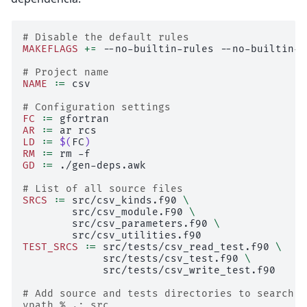
# Disable the default rules
MAKEFLAGS
+=
--no-builtin-rules
--no-builtin-v
# Project name
NAME
:=
csv

# Configuration settings
FC
:=
AR
:=
ar
LD
:=
$(
FC
)
RM
:=
rm
GD
:=
./gen-deps.awk

# List of all source files
SRCS
:=
src/csv_kinds.f90
\
src/csv_module.F90
\
src/csv_parameters.f90
\
TEST_SRCS
:=
src/tests/csv_read_test.f90
\
src/tests/csv_test.f90
\
src/tests/csv_write_test.f90

# Add source and tests directories to search p
vpath % .: src