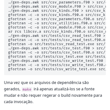
./gen-deps.awk src/csv_parameters.f90 > src/cs
./gen-deps.awk src/csv_module.F90 > src/csv_mo
./gen-deps.awk src/csv_kinds.f90 > src/csv_kin
gfortran -c -o src/csv_kinds.f90.o src/csv_kin
gfortran -c -o src/csv_parameters.f90.o src/cs
gfortran -c -o src/csv_utilities.f90.o src/csv
gfortran -c -o src/csv_module.F90.o src/csv_mo
ar rcs libcsv.a src/csv_kinds.f90.o src/csv_mo
./gen-deps.awk src/tests/csv_read_test.f90 > s
gfortran -c -o src/tests/csv_read_test.f90.o s
gfortran -o src/tests/csv_read_test.exe src/te
./gen-deps.awk src/tests/csv_test.f90 > src/te
gfortran -c -o src/tests/csv_test.f90.o src/te
gfortran -o src/tests/csv_test.exe src/tests/c
./gen-deps.awk src/tests/csv_write_test.f90 > 
gfortran -c -o src/tests/csv_write_test.f90.o 
Uma vez que os arquivos de dependência são
gerados,
irá apenas atualizá-los se a fonte
make
mudar e não requer regerar o build novamente para
cada invocação.