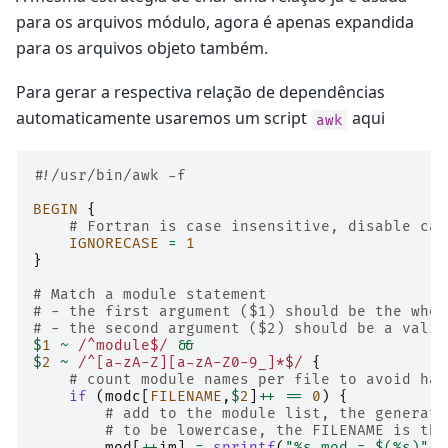
para os arquivos módulo, agora é apenas expandida
para os arquivos objeto também.
Para gerar a respectiva relação de dependências
automaticamente usaremos um script
aqui
awk
#!/usr/bin/awk -f
BEGIN
{
# Fortran is case insensitive, disable cas
IGNORECASE
=
1
}
# Match a module statement
# - the first argument ($1) should be the whol
# - the second argument ($2) should be a valid
$
1
~
/^module$/
&&
$
2
~
/^[a-zA-Z][a-zA-Z0-9_]*$/
{
# count module names per file to avoid hav
if
(
modc
[
FILENAME
,
$
2
]
++
==
0
)
{
# add to the module list, the generate
# to be lowercase, the FILENAME is the
mod
[
++
im
]
=
sprintf
(
"%s.mod = $(%s)"
,