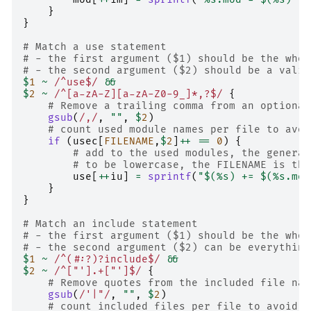
}
}
# Match a use statement
# - the first argument ($1) should be the whol
# - the second argument ($2) should be a valid
$
1
~
/^use$/
&&
$
2
~
/^[a-zA-Z][a-zA-Z0-9_]*,?$/
{
# Remove a trailing comma from an optional
gsub
(
/,/
,
""
,
$
2
)
# count used module names per file to avoi
if
(
usec
[
FILENAME
,
$
2
]
++
==
0
)
{
# add to the used modules, the generat
# to be lowercase, the FILENAME is the
use
[
++
iu
]
=
sprintf
(
"$(%s) += $(%s.mod
}
}
# Match an include statement
# - the first argument ($1) should be the whol
# - the second argument ($2) can be everything
$
1
~
/^(#:?)?include$/
&&
$
2
~
/^["'].+["']$/
{
# Remove quotes from the included file nam
gsub
(
/'|"/
,
""
,
$
2
)
# count included files per file to avoid h