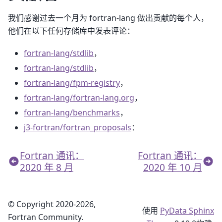
我们感谢过去一个月为 fortran-lang 做出贡献的每个人，
他们在以下任何存储库中发表评论：
fortran-lang/stdlib
，
fortran-lang/stdlib
，
fortran-lang/fpm-registry
，
fortran-lang/fortran-lang.org
，
fortran-lang/benchmarks
，
j3-fortran/fortran_proposals
：
Fortran 通讯：
Fortran 通讯：
2020 年 8 月
2020 年 10 月
© Copyright 2020-2026,
使用
PyData Sphinx
Fortran Community.