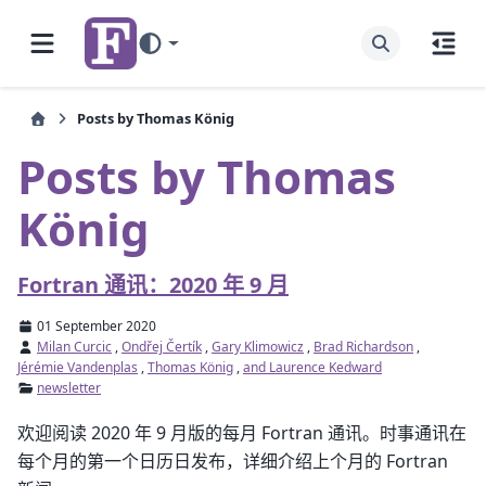
Posts by Thomas König
Posts by Thomas
König
Fortran 通讯：2020 年 9 月
01 September 2020
Milan Curcic
,
Ondřej Čertík
,
Gary Klimowicz
,
Brad Richardson
,
Jérémie Vandenplas
,
Thomas König
,
and Laurence Kedward
newsletter
欢迎阅读 2020 年 9 月版的每月 Fortran 通讯。时事通讯在
每个月的第一个日历日发布，详细介绍上个月的 Fortran